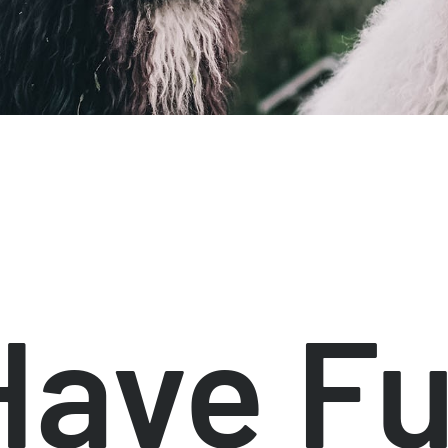
Have F