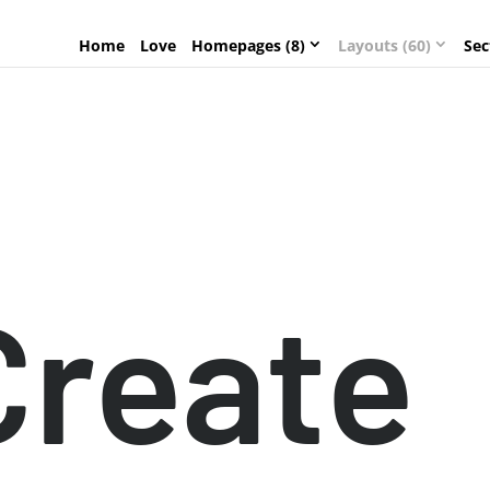
Home
Love
Homepages (8)
Layouts (60)
Sec
Create