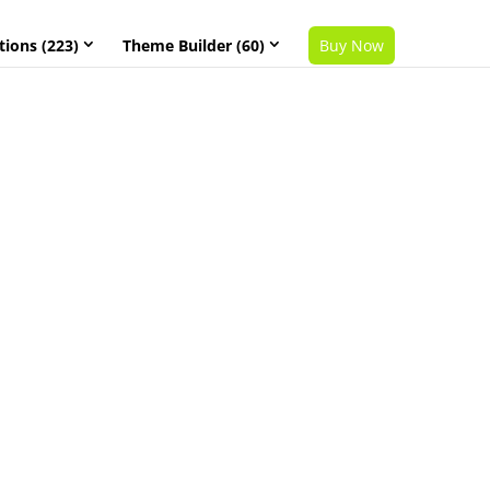
tions (223)
Theme Builder (60)
Buy Now