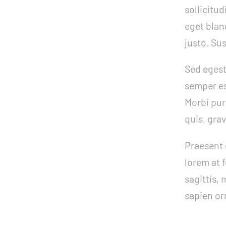
sollicitud
eget blan
justo. Su
Sed egest
semper es
Morbi pur
quis, grav
Praesent 
lorem at f
sagittis,
sapien or