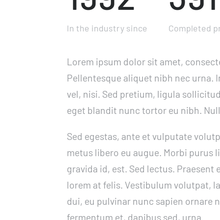
In the industry since
Completed pr
Lorem ipsum dolor sit amet, consectet
Pellentesque aliquet nibh nec urna. In
vel, nisi. Sed pretium, ligula sollicitu
eget blandit nunc tortor eu nibh. Nul
Sed egestas, ante et vulputate volutp
metus libero eu augue. Morbi purus l
gravida id, est. Sed lectus. Praesen
lorem at felis. Vestibulum volutpat, l
dui, eu pulvinar nunc sapien ornare n
fermentum et, dapibus sed, urna.