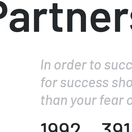
Partner
In order to suc
for success sho
than your fear o
1992
391