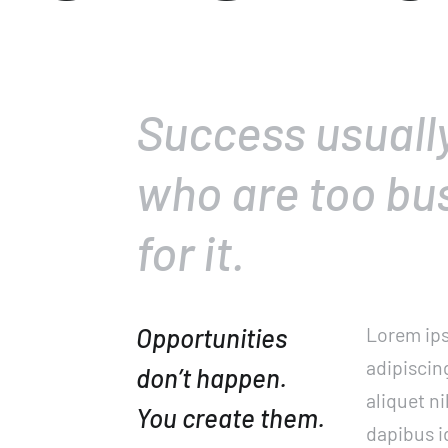
Success usuall
who are too bus
for it.
Opportunities
Lorem ips
adipiscin
don’t happen.
aliquet ni
You create them.
dapibus id