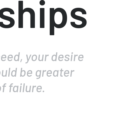
ships
ceed, your desire
uld be greater
f failure.