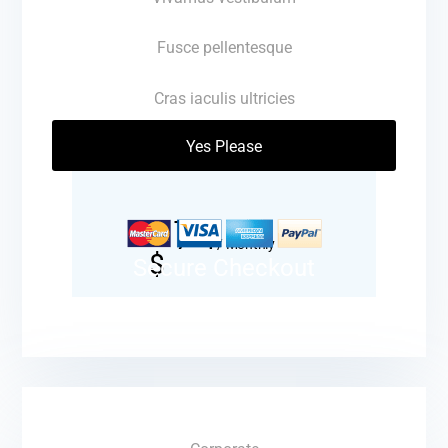
Fusce pellentesque
Cras iaculis ultricies
Yes Please
74
/
Monthly
$
Secure Checkout