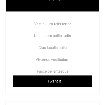
Vestibulum felis tortor
Ut aliquam sollicitudin
Cras iaculis nulla
Vivamus vestibulum
Fusce pellentesque
I want it