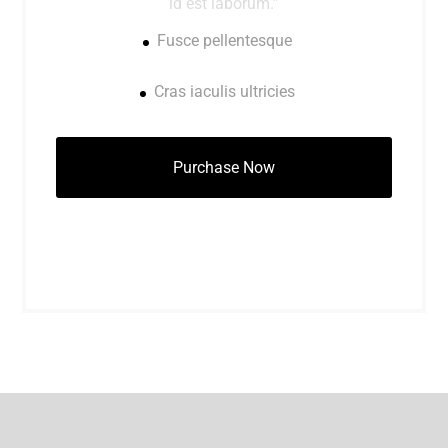
id est laborum.”
Fusce pellentesque
Cras iaculis ultricies
Purchase Now