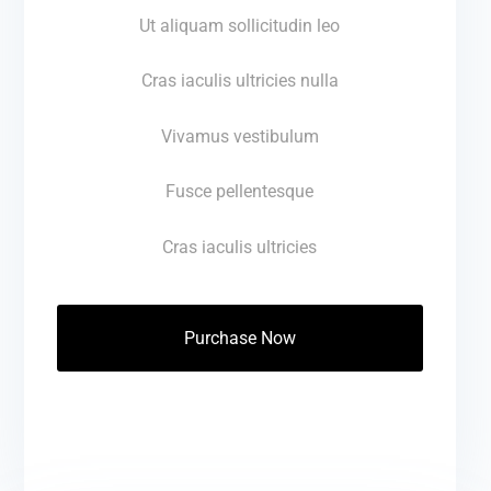
Ut aliquam sollicitudin leo
Cras iaculis ultricies nulla
Vivamus vestibulum
Fusce pellentesque
Cras iaculis ultricies
Purchase Now