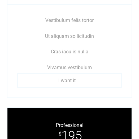
Vestibulum felis tortor
Ut aliquam sollicitudin
Cras iaculis nulla
Vivamus vestibulum
I want it
Professional
195
$