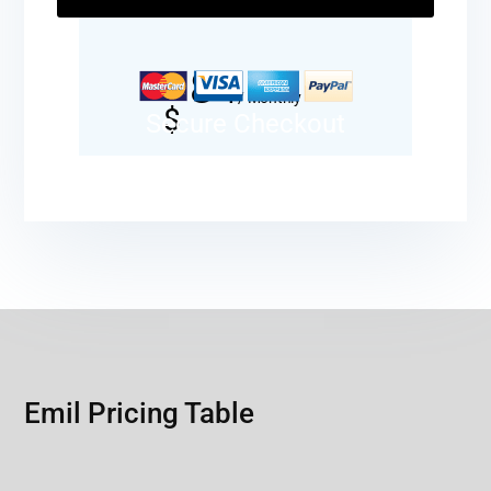
84
/
Monthly
$
Secure Checkout
Emil Pricing Table