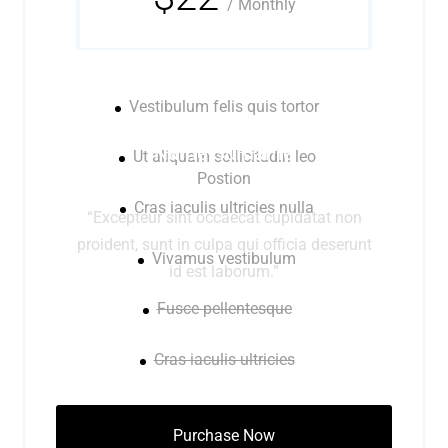
/
Monthly
Vestibulum felis quis tortor
Name Surname
Ut aliquam sollicitudin leo
Postion
Cras iaculis ultricies nulla
“Excepteur sint occaecat cupidatat non
proident, sunt in culpa qui officia deserunt
Vivamus vestibulum
id est laborum.”
Fusce pellentesque
Cras iaculis ultricies
Purchase Now