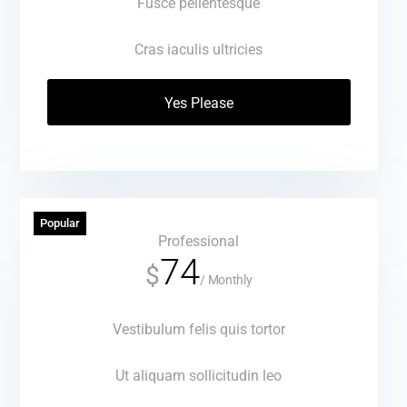
Fusce pellentesque
Cras iaculis ultricies
Yes Please
Popular
Professional
74
$
/
Monthly
Vestibulum felis quis tortor
Ut aliquam sollicitudin leo