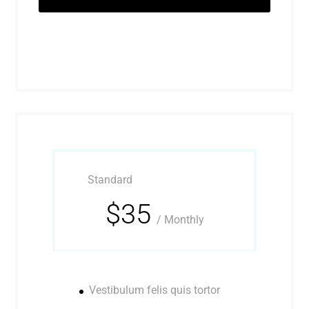
Standard
$35
/
Monthly
Vestibulum felis quis tortor