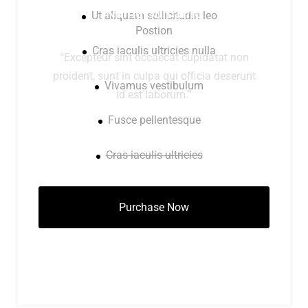
Name Surname
Ut aliquam sollicitudin leo
Postion
Cras iaculis ultricies nulla
“Excepteur sint occaecat cupidatat non
proident, sunt in culpa qui officia deserunt
Vivamus vestibulum
id est laborum.”
Fusce pellentesque
Cras iaculis ultricies
Purchase Now