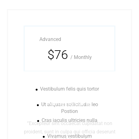
Advanced
$76
/
Monthly
Vestibulum felis quis tortor
Name Surname
Ut aliquam sollicitudin leo
Postion
Cras iaculis ultricies nulla
“Excepteur sint occaecat cupidatat non
proident, sunt in culpa qui officia deserunt
Vivamus vestibulum