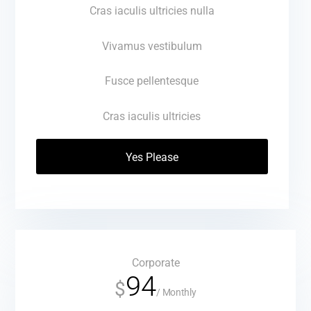
Cras iaculis ultricies nulla
Vivamus vestibulum
Fusce pellentesque
Cras iaculis ultricies
Yes Please
Corporate
94
$
/
Monthly