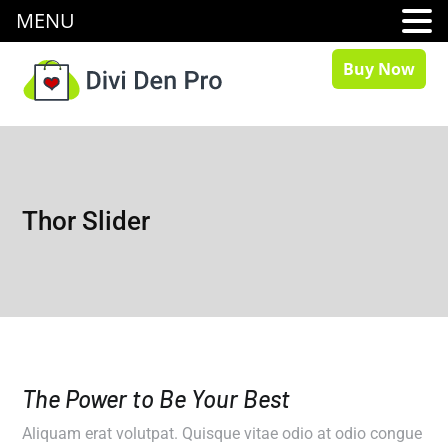
MENU
Buy Now
Thor Slider
The Power to Be Your Best
Aliquam erat volutpat. Quisque vitae odio at odio congue