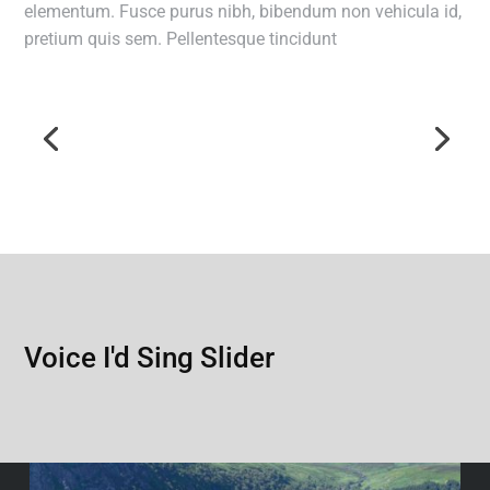
elementum. Fusce purus nibh, bibendum non vehicula id,
pretium quis sem. Pellentesque tincidunt
Voice I'd Sing Slider