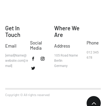
Get In
Where We
Touch
Are
Social
Phone
Email
Address
Media
012 345
[email]Name@
105 Road Name
678
website.com[/e
Berlin
mail]
Germany
Copyright © All rights reserved
2