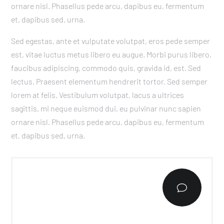
ornare nisl. Phasellus pede arcu, dapibus eu, fermentum
et, dapibus sed, urna.
Sed egestas, ante et vulputate volutpat, eros pede semper
est, vitae luctus metus libero eu augue. Morbi purus libero,
faucibus adipiscing, commodo quis, gravida id, est. Sed
lectus. Praesent elementum hendrerit tortor. Sed semper
lorem at felis. Vestibulum volutpat, lacus a ultrices
sagittis, mi neque euismod dui, eu pulvinar nunc sapien
ornare nisl. Phasellus pede arcu, dapibus eu, fermentum
et, dapibus sed, urna.
v