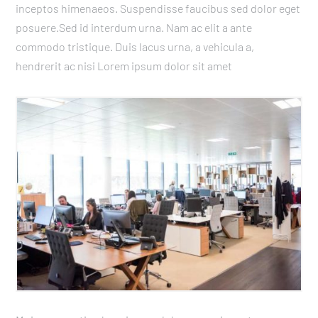
inceptos himenaeos. Suspendisse faucibus sed dolor eget
posuere.Sed id interdum urna. Nam ac elit a ante
commodo tristique. Duis lacus urna, a vehicula a,
hendrerit ac nisi Lorem ipsum dolor sit amet