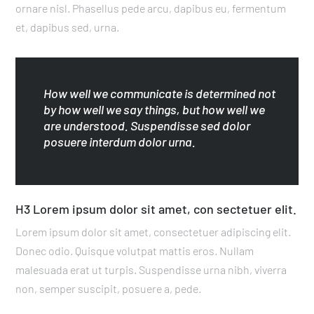
ornare nisl. Phasellus pede arcu, dapibus eu, fermentum
et, dapibus sed, urna.
How well we communicate is determined not
by how well we say things, but how well we
are understood. Suspendisse sed dolor
posuere interdum dolor urna.
H3 Lorem ipsum dolor sit amet, con sectetuer elit.
Lorem ipsum dolor sit amet, consectetuer adipiscing elit.
Donec odio. Quisque volutpat mattis eros. Nullam
malesuada erat ut turpis. Suspendisse urna nibh, viverra
non, semper suscipit, posuere a, pede.